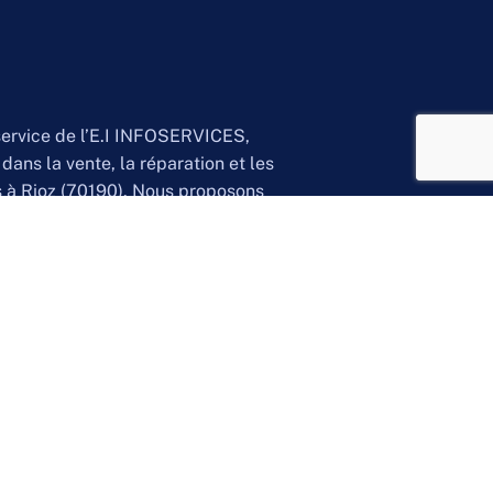
 service de l’E.I INFOSERVICES,
dans la vente, la réparation et les
s à Rioz (70190). Nous proposons
gratuite et le recyclage de matériel
he-Comté, avec effacement certifié des
.