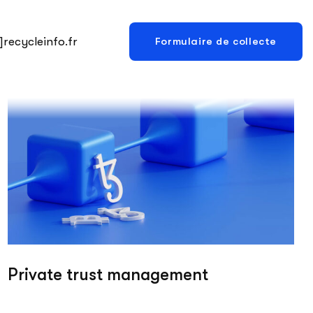
recycleinfo.fr
Formulaire de collecte
Private trust management