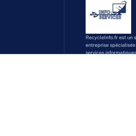
RecycleInfo.fr est un
entreprise spécialisée 
services informatique
également la collecte 
informatique en Franc
données et attestation