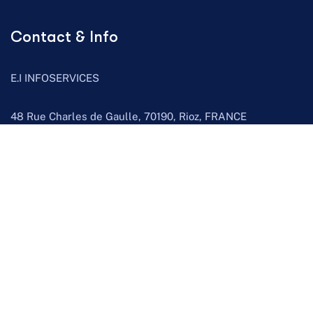
Contact & Info
E.I INFOSERVICES
48 Rue Charles de Gaulle, 70190, Rioz, FRANCE
Email:
contact@recycleinfo.fr
Téléphone:
09 78 80 06 17
Facebook
Instagram
Google